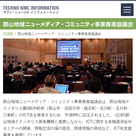
HOME
郡山地域ニューメディア・コミュニティ事業推進協議会
郡山地域ニューメディア・コミュニティ事業推進協議会は、郡山地域テ
クノポリス圏域6市町村（郡山市・須賀川市・鏡石町・石川町・玉川村・
三春町）のICT化を推進するため、平成8年に設立されました。 (公財)郡
山地域テクノポリス推進機構と連携しながら、ICTに関する各種講演会や
セミナーの開催、情報交流の場の提供、関連情報の発信など、ICT化支援
事業を展開しています。