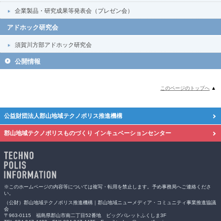
企業製品・研究成果等発表会（プレゼン会）
アドホック研究会
須賀川方部アドホック研究会
公開情報
このページのトップへ
▲
公益財団法人郡山地域テクノポリス推進機構
郡山地域テクノポリスものづくり
インキュベーションセンター
※このホームページの内容等については複写・転用を禁止します。予め事務局へご連絡くださ
い。
（公財）郡山地域テクノポリス推進機構｜郡山地域ニューメディア・コミュニティ事業推進協議
会
〒963-0115 福島県郡山市南二丁目52番地 ビッグパレットふくしま3F