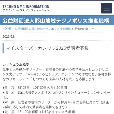
HOME
公益財団法人郡山地域テクノポリス推進機構
開催のお知らせ
2026.6.8
マイスターズ・カレッジ2026受講者募集
カリキュラム概要
仕事と人を動かすリーダー・管理者の育成や心理学を活用したレジリエ
ンス力アップ、Canvaによるビジュアルコンテンツの作成など、多種多様
なカリキュラムで「ものづくり企業の人材育成」を応援します。
■日 程 8月26日～10月30日のうち10日間
■場 所 郡山地域テクノポリスものづくりインキュベーションセンター
ほか
■対 象 経営者や現場のリーダーから採用1年目の若手社員まで（講座
内容に応じて社内で受講者を選択できます）
■定 員 15～20名程度（1社2名まで）※先着順