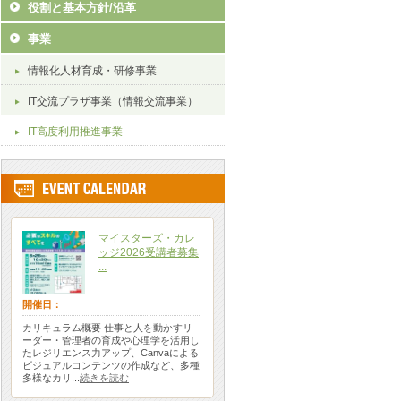
役割と基本方針/沿革
事業
情報化人材育成・研修事業
IT交流プラザ事業（情報交流事業）
IT高度利用推進事業
マイスターズ・カレ
ッジ2026受講者募集
...
開催日：
カリキュラム概要 仕事と人を動かすリ
ーダー・管理者の育成や心理学を活用し
たレジリエンス力アップ、Canvaによる
ビジュアルコンテンツの作成など、多種
多様なカリ...
続きを読む