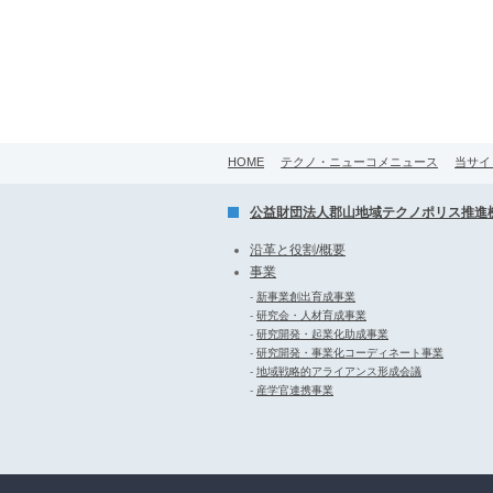
HOME
テクノ・ニューコメニュース
当サイ
公益財団法人郡山地域テクノポリス推進
沿革と役割/概要
事業
-
新事業創出育成事業
-
研究会・人材育成事業
-
研究開発・起業化助成事業
-
研究開発・事業化コーディネート事業
-
地域戦略的アライアンス形成会議
-
産学官連携事業