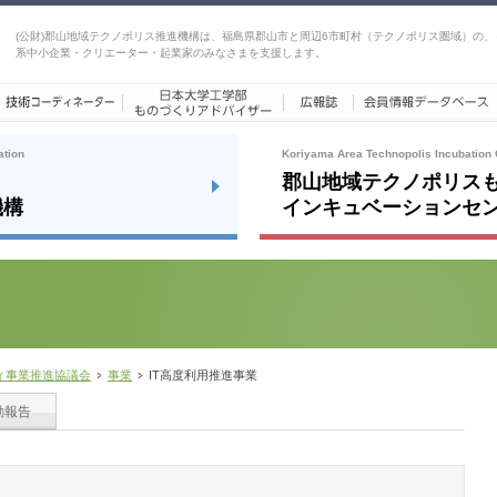
(公財)郡山地域テクノポリス推進機構は、福島県郡山市と周辺6市町村（テクノポリス圏域）の、
系中小企業・クリエーター・起業家のみなさまを支援します。
ation
Koriyama Area Technopolis Incubation 
郡山地域テクノポリス
機構
インキュベーションセ
ィ事業推進協議会
事業
IT高度利用推進事業
動報告