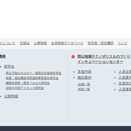
トについて
広報誌
公募情報
会員情報データベース
研究者・研究機関
リンク
機構
郡山地域テクノポリスものづくり
インキュベーションセンター
研究会
支援内容
入居企
-
再生可能エネルギー・環境共生推進研究会
施設案内
入居案
-
医療・福祉機器等関連新事業創出研究会
-
機能性材料・製造プロセス研究会
支援担
-設備一覧
-
須賀川方部アドホック研究会
入居者
-料金一覧
公開情報