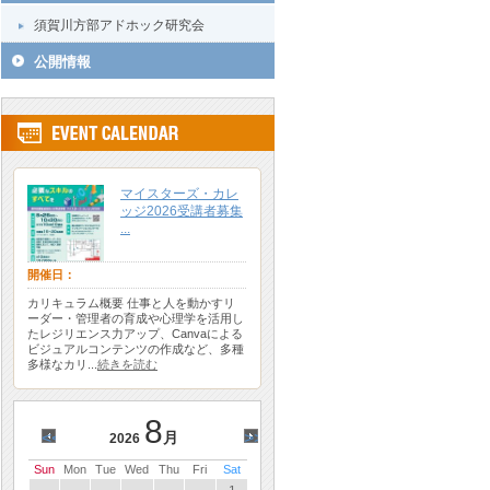
須賀川方部アドホック研究会
公開情報
マイスターズ・カレ
ッジ2026受講者募集
...
開催日：
カリキュラム概要 仕事と人を動かすリ
ーダー・管理者の育成や心理学を活用し
たレジリエンス力アップ、Canvaによる
ビジュアルコンテンツの作成など、多種
多様なカリ...
続きを読む
8
<<
月
>>
2026
Sun
Mon
Tue
Wed
Thu
Fri
Sat