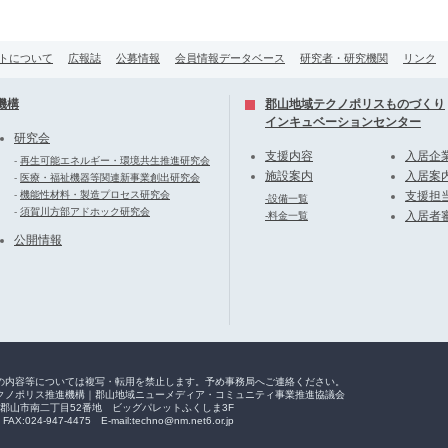
トについて
広報誌
公募情報
会員情報データベース
研究者・研究機関
リンク
機構
郡山地域テクノポリスものづくり
インキュベーションセンター
研究会
支援内容
入居企
-
再生可能エネルギー・環境共生推進研究会
施設案内
入居案
-
医療・福祉機器等関連新事業創出研究会
-
機能性材料・製造プロセス研究会
支援担
-設備一覧
-
須賀川方部アドホック研究会
入居者
-料金一覧
公開情報
の内容等については複写・転用を禁止します。予め事務局へご連絡ください。
クノポリス推進機構｜郡山地域ニューメディア・コミュニティ事業推進協議会
福島県郡山市南二丁目52番地 ビッグパレットふくしま3F
FAX:024-947-4475 E-mail:techno@nm.net6.or.jp