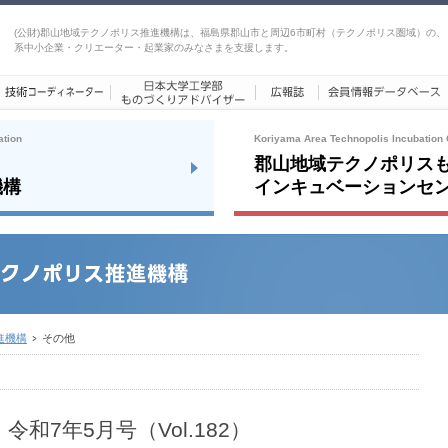
(公財)郡山地域テクノポリス推進機構は、福島県郡山市と周辺6市町村（テクノポリス圏域）の、
系中小企業・クリエーター・起業家のみなさまを支援します。
ation
Koriyama Area Technopolis Incubation 
郡山地域テクノポリス
機構
インキュベーションセ
進機構
その他
和7年5月号（Vol.182）