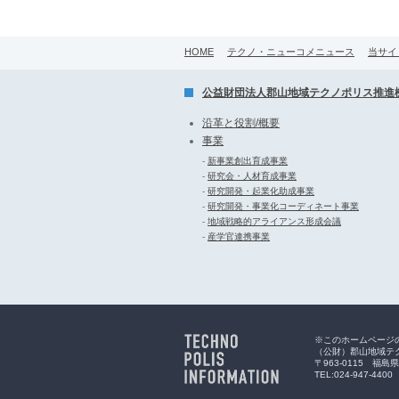
HOME
テクノ・ニューコメニュース
当サイ
公益財団法人郡山地域テクノポリス推進
沿革と役割/概要
事業
-
新事業創出育成事業
-
研究会・人材育成事業
-
研究開発・起業化助成事業
-
研究開発・事業化コーディネート事業
-
地域戦略的アライアンス形成会議
-
産学官連携事業
※このホームページ
（公財）郡山地域テ
〒963-0115 
TEL:024-947-4400 