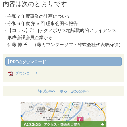
内容は次のとおりです
・令和７年度事業の計画について
・令和６年度 第３回 理事会開催報告
・【コラム】郡山テクノポリス地域戦略的アライアンス
形成会議会員企業から
伊藤 博 氏 （藤カマンダーソフト株式会社代表取締役）
PDFのダウンロード
ダウンロード
前の記事へ
戻る
次の記事へ