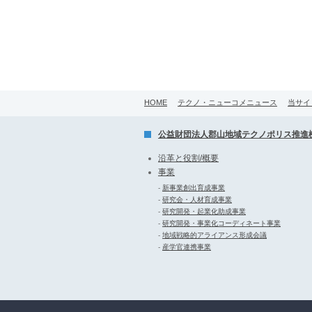
HOME
テクノ・ニューコメニュース
当サイ
公益財団法人郡山地域テクノポリス推進
沿革と役割/概要
事業
-
新事業創出育成事業
-
研究会・人材育成事業
-
研究開発・起業化助成事業
-
研究開発・事業化コーディネート事業
-
地域戦略的アライアンス形成会議
-
産学官連携事業