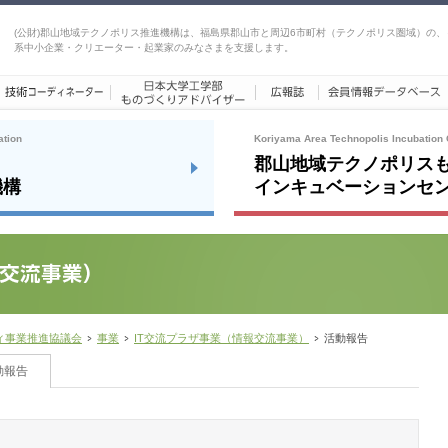
(公財)郡山地域テクノポリス推進機構は、福島県郡山市と周辺6市町村（テクノポリス圏域）の、
系中小企業・クリエーター・起業家のみなさまを支援します。
ation
Koriyama Area Technopolis Incubation 
郡山地域テクノポリス
機構
インキュベーションセ
ィ事業推進協議会
事業
IT交流プラザ事業（情報交流事業）
活動報告
動報告