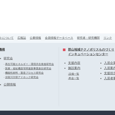
トについて
広報誌
公募情報
会員情報データベース
研究者・研究機関
リンク
機構
郡山地域テクノポリスものづくり
インキュベーションセンター
研究会
支援内容
入居企
-
再生可能エネルギー・環境共生推進研究会
施設案内
入居案
-
医療・福祉機器等関連新事業創出研究会
-
機能性材料・製造プロセス研究会
支援担
-設備一覧
-
須賀川方部アドホック研究会
入居者
-料金一覧
公開情報