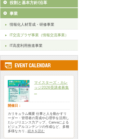
役割と基本方針/沿革
事業
情報化人材育成・研修事業
IT交流プラザ事業（情報交流事業）
IT高度利用推進事業
マイスターズ・カレ
ッジ2026受講者募集
...
開催日：
カリキュラム概要 仕事と人を動かすリ
ーダー・管理者の育成や心理学を活用し
たレジリエンス力アップ、Canvaによる
ビジュアルコンテンツの作成など、多種
多様なカリ...
続きを読む