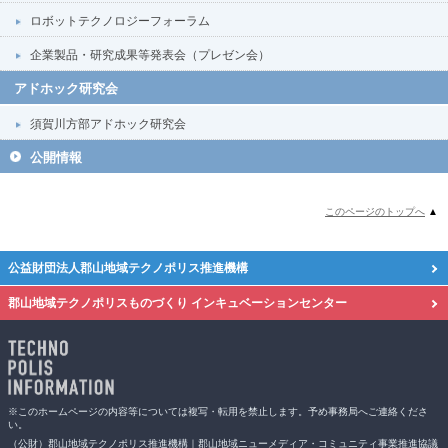
ロボットテクノロジーフォーラム
企業製品・研究成果等発表会（プレゼン会）
アドホック研究会
須賀川方部アドホック研究会
公開情報
このページのトップへ
▲
公益財団法人郡山地域テクノポリス推進機構
郡山地域テクノポリスものづくり
インキュベーションセンター
※このホームページの内容等については複写・転用を禁止します。予め事務局へご連絡くださ
い。
（公財）郡山地域テクノポリス推進機構｜郡山地域ニューメディア・コミュニティ事業推進協議