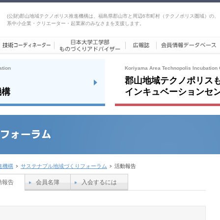
(公財)郡山地域テクノポリス推進機構は、福島県郡山市と周辺6市町村（テクノポリス圏域）の、
系中小企業・クリエーター・起業家のみなさまを支援します。
ation
Koriyama Area Technopolis Incubation 
郡山地域テクノポリス
機構
インキュベーションセ
進機構
サステナブル地域づくりフォーラム
活動報告
動報告
会員名簿
入会するには