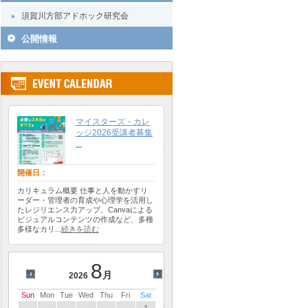
須賀川方部アドホック研究会
公開情報
マイスターズ・カレ
ッジ2026受講者募集
...
開催日：
カリキュラム概要 仕事と人を動かすリ
ーダー・管理者の育成や心理学を活用し
たレジリエンス力アップ、Canvaによる
ビジュアルコンテンツの作成など、多種
多様なカリ...
続きを読む
8
<<
月
>>
2026
Sun
Mon
Tue
Wed
Thu
Fri
Sat