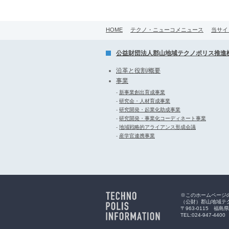
HOME
テクノ・ニューコメニュース
当サイ
公益財団法人郡山地域テクノポリス推進
沿革と役割/概要
事業
-
新事業創出育成事業
-
研究会・人材育成事業
-
研究開発・起業化助成事業
-
研究開発・事業化コーディネート事業
-
地域戦略的アライアンス形成会議
-
産学官連携事業
※このホームページ
（公財）郡山地域テ
〒963-0115 
TEL:024-947-4400 