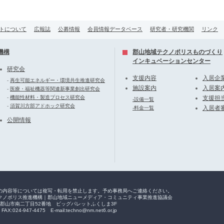
トについて
広報誌
公募情報
会員情報データベース
研究者・研究機関
リンク
機構
郡山地域テクノポリスものづくり
インキュベーションセンター
研究会
支援内容
入居企
-
再生可能エネルギー・環境共生推進研究会
施設案内
入居案
-
医療・福祉機器等関連新事業創出研究会
-
機能性材料・製造プロセス研究会
支援担
-設備一覧
-
須賀川方部アドホック研究会
入居者
-料金一覧
公開情報
の内容等については複写・転用を禁止します。予め事務局へご連絡ください。
クノポリス推進機構｜郡山地域ニューメディア・コミュニティ事業推進協議会
福島県郡山市南二丁目52番地 ビッグパレットふくしま3F
FAX:024-947-4475 E-mail:techno@nm.net6.or.jp