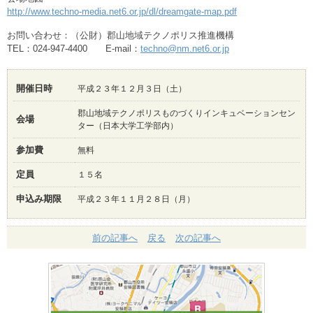
http://www.techno-media.net6.or.jp/dl/dreamgate-map.pdf
お問い合わせ：（公財）郡山地域テクノポリス推進機構
TEL：024-947-4400 E-mail：
techno@nm.net6.or.jp
開催日時
平成２３年１２月３日（土）
郡山地域テクノポリスものづくりインキュベーションセン
会場
ター（日本大学工学部内）
参加費
無料
定員
１５名
申込み期限
平成２３年１１月２８日（月）
前の記事へ
戻る
次の記事へ