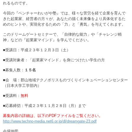
れるものです。
今回の『ベンチャーわいがや塾』では、様々な苦労を経て企業を育んで
きた起業家、経営者の方々が、あなたの描く未来像をより具体化するた
めのヒントや、実現化するための「力」と「勇気」を与えてくれます。
このドリームゲートセミナーで、「自律的な能力」や「チャレンジ精
神」などの『起業家マインド』を学んでください。
■受講日：平成２３年１２月３日（土）
■受講対象者：「起業家マインド」を身につけたい学生の方
■募集人数：
１５名
■会 場：郡山地域テクノポリスものづくりインキュベーションセンター
（日本大学工学部内）
■受講料：
無料
■応募締切：平成２３年１１月２８日（月）まで
募集内容の詳細は、以下のPDFファイルをご覧ください。
http://www.techno-media.net6.or.jp/dl/dreamgate-23.pdf
会場地図