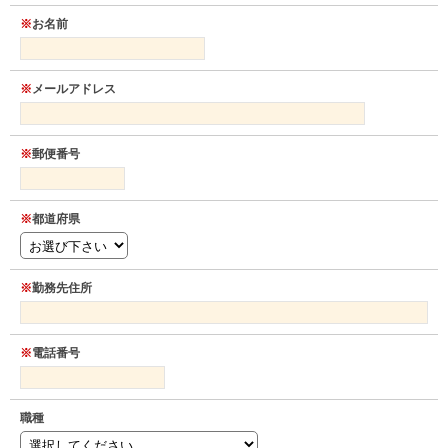
への回答といった 連絡や当サイトの円滑な運営および改善のための参
※
お名前
考として利用します。 またお寄せいただいたご意見等は、今後の施策
立案の参考として活用いたします。 当サイトで収集した情報は、法令
に基づく開示請求があった場合、本人の同意があった場合、その他特
※
メールアドレス
別な理由のある場合を除き、第三者に提供いたしません。
4. 適用範囲
本プライバシーポリシーは、当サイトにおいてのみ適用されます。
※
郵便番号
※
都道府県
※
勤務先住所
※
電話番号
職種