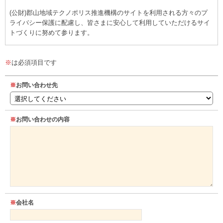
(公財)郡山地域テクノポリス推進機構のサイトを利用される方々のプ
ライバシー保護に配慮し、皆さまに安心して利用していただけるサイ
トづくりに努めて参ります。
1. 基本的な考え方
(公財)郡山地域テクノポリス推進機構では、(公財)郡山地域テクノポリ
※
は必須項目です
ス推進機構ホームページ（http://www.techno-media.net6.or.jp以下、
「当サイト」という）の運営に際し、当サイトをご利用いただく皆さ
※
お問い合わせ先
まのプライバシー保護に配慮をしています。
2. 収集する情報の範囲
※
お問い合わせの内容
当サイトでは、インターネットドメイン名、ＩＰアドレス、サイト
内の閲覧情報等を自動的に取得します。 クッキー（サーバ側で利用者
を識別するために、サーバから利用者のブラウザに送信され、利用者
のコンピュータに蓄積される情報）は利用しておりません。 当サイト
では、利用者の皆さまが以下のようなサービス等を利用される際、必
要な範囲内で個人情報（氏名、勤務先、メールアドレス等）を任意で
ご登録いただいております。 【メールマガジンの配信／当財団が主催
する各種研究会やイベントへの参加申込み／お問い合せ】
※
会社名
3. 収集した情報の利用および提供の制限
当サイトで収集した情報は、当財団からの情報の配信及び問い合せ